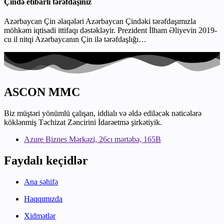
Çində etibarlı tərəfdaşınız
Azərbaycan Çin əlaqələri Azərbaycan Çindəki tərəfdaşımızla
möhkəm iqtisadi ittifaqı dəstəkləyir. Prezident İlham Əliyevin 2019-
cu il nitqi Azərbaycanın Çin ilə tərəfdaşlığı…
ASCON MMC
Biz müştəri yönümlü çalışan, iddialı və əldə ediləcək nəticələrə
köklənmiş Təchizat Zəncirini İdarəetmə şirkətiyik.
Azure Biznes Mərkəzi, 26cı mərtəbə, 165B
Faydalı keçidlər
Ana səhifə
Haqqımızda
Xidmətlər