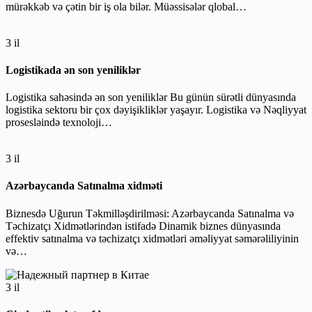
mürəkkəb və çətin bir iş ola bilər. Müəssisələr qlobal…
3 il
Logistikada ən son yeniliklər
Logistika sahəsində ən son yeniliklər Bu günün sürətli dünyasında
logistika sektoru bir çox dəyişikliklər yaşayır. Logistika və Nəqliyyat
prosesləində texnoloji…
3 il
Azərbaycanda Satınalma xidməti
Biznesdə Uğurun Təkmilləşdirilməsi: Azərbaycanda Satınalma və
Təchizatçı Xidmətlərindən istifadə Dinamik biznes dünyasında
effektiv satınalma və təchizatçı xidmətləri əməliyyat səmərəliliyinin
və…
3 il