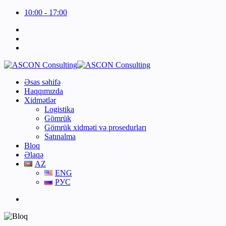
10:00 - 17:00
Əsas səhifə
Haqqımızda
Xidmətlər
Logistika
Gömrük
Gömrük xidməti və prosedurları
Satınalma
Bloq
Əlaqə
AZ
ENG
РУС