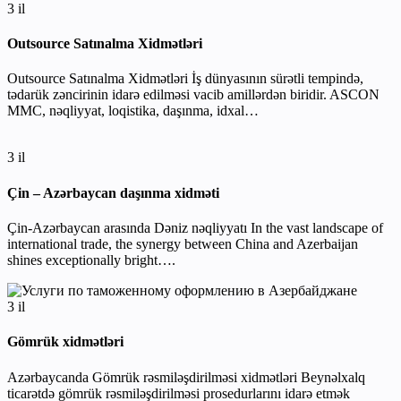
3 il
Outsource Satınalma Xidmətləri
Outsource Satınalma Xidmətləri İş dünyasının sürətli tempində,
tədarük zəncirinin idarə edilməsi vacib amillərdən biridir. ASCON
MMC, nəqliyyat, loqistika, daşınma, idxal…
3 il
Çin – Azərbaycan daşınma xidməti
Çin-Azərbaycan arasında Dəniz nəqliyyatı In the vast landscape of
international trade, the synergy between China and Azerbaijan
shines exceptionally bright….
3 il
Gömrük xidmətləri
Azərbaycanda Gömrük rəsmiləşdirilməsi xidmətləri Beynəlxalq
ticarətdə gömrük rəsmiləşdirilməsi prosedurlarını idarə etmək