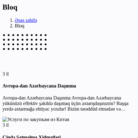
Bloq
Əsas səhifə
Bloq
3 il
Avropa-dan Azərbaycana Daşınma
Avropa-dan Azərbaycana Daşınma Avropa-dan Azərbaycana
yükünüzü effektiv şəkildə daşımaq üçün axtarışdaşınızmı? Başqa
yerdə axtarmağa ehtiyac yoxdur! Bizim tərəddüd etmədən və…
3 il
Çində Satınalma Xidmətləri