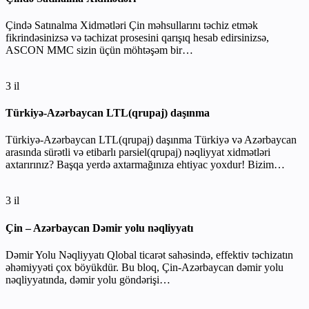
Çində Satınalma Xidmətləri Çin məhsullarını təchiz etmək
fikrindəsinizsə və təchizat prosesini qarışıq hesab edirsinizsə,
ASCON MMC sizin üçün möhtəşəm bir…
3 il
Türkiyə-Azərbaycan LTL(qrupaj) daşınma
Türkiyə-Azərbaycan LTL(qrupaj) daşınma Türkiyə və Azərbaycan
arasında sürətli və etibarlı parsiel(qrupaj) nəqliyyat xidmətləri
axtarırınız? Başqa yerdə axtarmağınıza ehtiyac yoxdur! Bizim…
3 il
Çin – Azərbaycan Dəmir yolu nəqliyyatı
Dəmir Yolu Nəqliyyatı Qlobal ticarət sahəsində, effektiv təchizatın
əhəmiyyəti çox böyükdür. Bu bloq, Çin-Azərbaycan dəmir yolu
nəqliyyatında, dəmir yolu göndərişi…