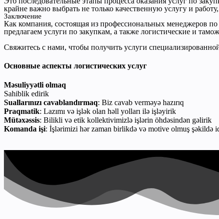
Это последовательные этапы процесса оказания услуг по закуп
крайне важно выбрать не только качественную услугу и работу
Заключение
Как компания, состоящая из профессиональных менеджеров п
предлагаем услуги по закупкам, а также логистические и тамо
Свяжитесь с нами, чтобы получить услуги специализированно
Основные аспекты логистических услуг
Məsuliyyətli olmaq
Sahiblik edirik
Suallarınızı cavablandırmaq
: Biz cavab verməyə hazırıq
Praqmatik
: Lazımı və işlək olan həll yolları ilə işləyirik
Mütəxəssis
: Bilikli və etik kollektivimizlə işlərin öhdəsindən gəlirik
Komanda işi
: İşlərimizi hər zaman birlikdə və motive olmuş şəkildə i