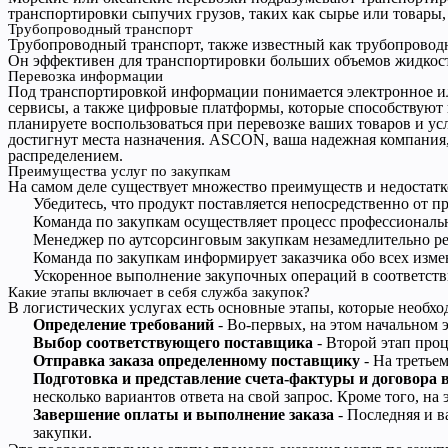
транспортировки сыпучих грузов, таких как сырье или товары,
Трубопроводный транспорт
Трубопроводный транспорт, также известный как трубопроводн
Он эффективен для транспортировки больших объемов жидкост
Перевозка информации
Под транспортировкой информации понимается электронное ил
сервисы, а также цифровые платформы, которые способствуют 
планируете воспользоваться при перевозке ваших товаров и ус
достигнут места назначения. ASCON, ваша надежная компания
распределением.
Преимущества услуг по закупкам
На самом деле существует множество преимуществ и недостатк
Убедитесь, что продукт поставляется непосредственно от п
Команда по закупкам осуществляет процесс профессиональн
Менеджер по аутсорсинговым закупкам незамедлительно р
Команда по закупкам информирует заказчика обо всех изм
Ускоренное выполнение закупочных операций в соответст
Какие этапы включает в себя служба закупок?
В логистических услугах есть основные этапы, которые необхо
Определение требований
- Во-первых, на этом начальном 
Выбор соответствующего поставщика
- Второй этап проц
Отправка заказа определенному поставщику
- На третье
Подготовка и представление счета-фактуры и договора 
несколько вариантов ответа на свой запрос. Кроме того, на
Завершение оплаты и выполнение заказа
- Последняя и в
закупки.