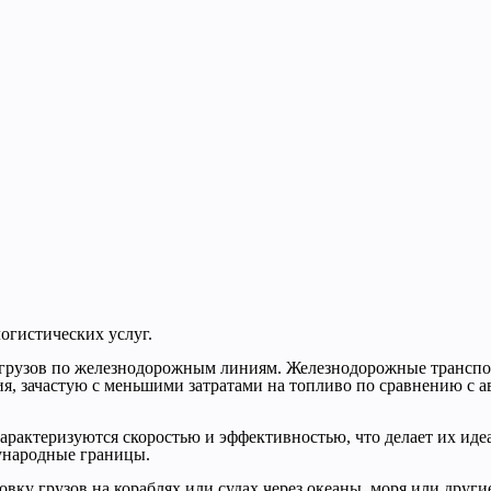
огистических услуг.
грузов по железнодорожным линиям. Железнодорожные транспо
ия, зачастую с меньшими затратами на топливо по сравнению с 
арактеризуются скоростью и эффективностью, что делает их ид
дународные границы.
вку грузов на кораблях или судах через океаны, моря или друг