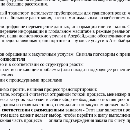
 на большие расстояния.
ый транспорт, использует трубопроводы для транспортировки жи
и на большие расстояния, часто с минимальным воздействием 
и цифровое перемещение данных, информации или сигналов. Он
передаче информации в глобальном масштабе в режиме реальног
луг, наши логистические услуги в Азербайджане обеспечивают до
, предоставляющая транспортные и грузовые услуги в Азербайдж
ов обращения к закупочным услугам. Сначала поговорим о преи
роизводителя
о и в соответствии со структурой работы
ешает возникающие проблемы (или находит подходящее решение
енениях
вии с процедурными правилами
димо пройти, начиная процесс транспортировки:
этапе, который считается отправной точкой процесса, менеджер п
есса закупок включает в себя выбор необходимого поставщика 
м, одном из главных этапов, специалист по закупкам должен на
в соответствии с размещенным заказом
- Этот шаг является пр
 этом шаге клиент делает выбор, чтобы перейти к шагу выполнени
ажная часть процесса — оплата подтверждения заказа по счету-п