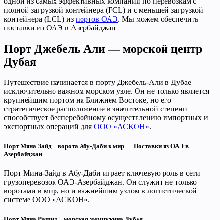
одной из самых эффективных компаний по перевозкам с
полной загрузкой контейнера (FCL) и с меньшей загрузкой
контейнера (LCL) из
портов ОАЭ
. Мы можем обеспечить
поставки из ОАЭ в Азербайджан
Порт Джебель Али — морской центр
Дубая
Путешествие начинается в порту Джебель-Али в Дубае —
исключительно важном морском узле. Он не только является
крупнейшим портом на Ближнем Востоке, но его
стратегическое расположение в значительной степени
способствует бесперебойному осуществлению импортных и
экспортных операций для
ООО «АСКОН»
.
Порт Мина Зайд – ворота Абу-Даби в мир
— Поставки из ОАЭ в
Азербайджан
Порт Мина-Зайд в Абу-Даби играет ключевую роль в сети
грузоперевозок ОАЭ-Азербайджан. Он служит не только
воротами в мир, но и важнейшим узлом в логистической
системе ООО «АСКОН».
Порт Мина Рашид – морская жемчужина Дубая